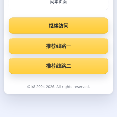
问本页面
继续访问
推荐线路一
推荐线路二
© k8 2004-2026. All rights reserved.